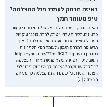
09/08/2021
באיזה מרחק לעמוד מול המצלמה?
👋
אסף חמץ
טיפ מעומר חמץ
מנכ"ל נאנוק
באיזה מרחק לעמוד מול המצלמה? החלטתם לעשות
סרטונים, לפתוח ערוץ יוטיוב, להיות כוכבי טיקטוק
שלום, כאן אסף חמץ מנאנוק. ברוכים הבאים
מעולה! באיזה מרחק תעמדו מול המצלמה? ואיך
לאתר שלנו!
תדעו מה המרחק הנכון? לעומר חמץ הפתרונות
איך אפשר לעזור לכם היום?
בסרטון חדש : https://youtu.be/77mxRCLTxkg
חשוב לזכור הצופה נמצא ממש מאחורי המצלמה
1. הפקת סרט תדמית/אנימציה
לכן’ ככל שנתקרב למצלמה כך המרחק בינינו לבין
2. הטוסטר חבילת סרטוני טסטמוניאלס -
הצופה יקטן וככל שנתרחק מהמצלמה כך נתרחק
בנק הוכחות חברתיות
מהצופה […]
3. חבילת סרטוני הרילז למגנוט לידים
4. אחר