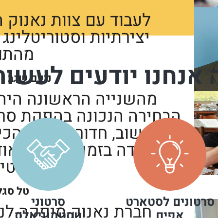
לעבוד עם צוות נאנוק 
יצירתיות וסטוריטלינג 
מהתו
 אנחנו יודעים לעשות
נועם שגב
T
מהשנייה הראשונה היה ק
הבחירה הנכונה בהפקת סרטו
קשוב, חדור מטרה והכי
ולעמידה בזמנים. אני מאו
בטיר
טל סגל
סרטונים לסטארט
סרטוני
חברת נאנוק סיפקה לנו
אפים
טסטמוניאלס