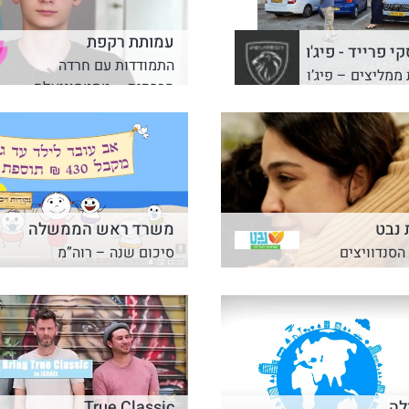
עמותת רקפת
י פרייד - פיג'ו
התמודדות עם חרדה
ממליצים – פיג’ו
חברתית – טסטמוניאלס
 נבט
משרד ראש הממשלה
הסנדוויצים
סיכום שנה – רוה”מ
לה
True Classic