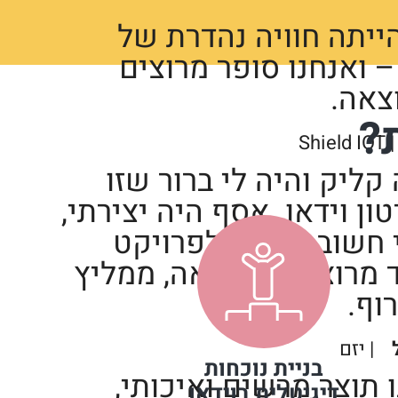
הייתה חוויה נהדרת של
– ואנחנו סופר מרוצים
צאה.
?
| Shield IO
ליק והיה לי ברור שזו
ן וידאו. אסף היה יצירתי,
 חשוב, מחויב לפרויקט
ד מרוצה מהתוצאה, ממליץ
וף.
| יזם
בניית נוכחות
 תוצר מרשים ואיכותי,
דיגיטלית בוידאו