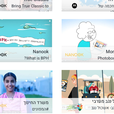
חכמה של
Bring True Classic to
ה
Israel
Nanook
Mo
What is BPH?
Photobo
נגב מערבי
משרד החינוך
ב- אשכול נגב
#המפונים