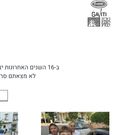
ב-16 השנים האחרונות יצרנו מאות סרטוני תדמית, הדרכה, אנימציה ופרסומות בכל תחום אפשרי (כמעט) .
לא מצאתם סרטוני