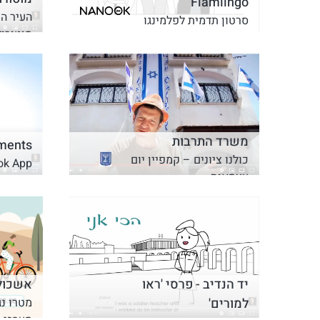
Flamiingo
העיר ה
סרטון תדמית לפלמינגו
מוטורול
משרד התרבות
ments
כולנו ציונים – קמפיין יום
ok App
עצמאות
יד הנדיב - פרסי 'ראו
אשכול 
למורים'
מטרו נג