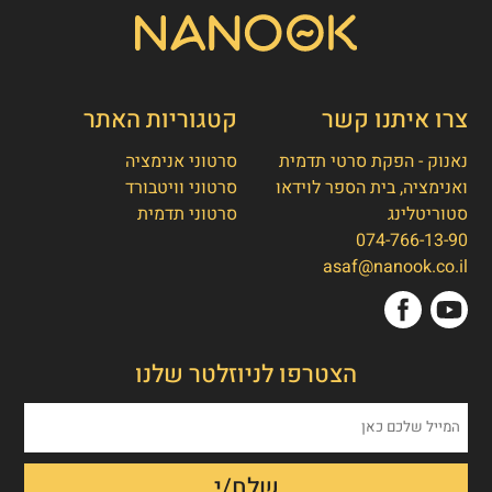
צרו איתנו קשר
קטגוריות האתר
נאנוק - הפקת סרטי תדמית
סרטוני אנימציה
ואנימציה, בית הספר לוידאו
סרטוני וויטבורד
סטוריטלינג
סרטוני תדמית
074-766-13-90
👋
אסף חמץ
asaf@nanook.co.il
מנכ"ל נאנוק
שלום, כאן אסף חמץ מנאנוק. ברוכים הבאים
הצטרפו לניוזלטר שלנו
לאתר שלנו!
איך אפשר לעזור לכם היום?
1. הפקת סרט תדמית/אנימציה