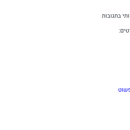
תי בתגובות
טים:
פשוט