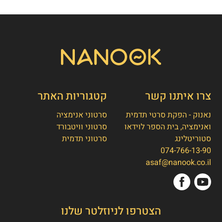
צרו איתנו קשר
קטגוריות האתר
נאנוק - הפקת סרטי תדמית
סרטוני אנימציה
ואנימציה, בית הספר לוידאו
סרטוני וויטבורד
סטוריטלינג
סרטוני תדמית
074-766-13-90
👋
אסף חמץ
asaf@nanook.co.il
מנכ"ל נאנוק
שלום, כאן אסף חמץ מנאנוק. ברוכים הבאים
הצטרפו לניוזלטר שלנו
לאתר שלנו!
איך אפשר לעזור לכם היום?