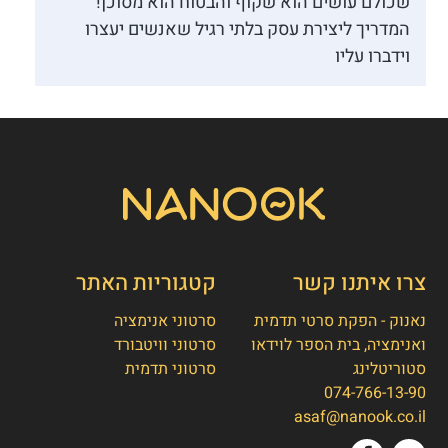
שכולם עושים הוא שקוף והבטוח הוא מסוכן!
המדריך ליצירת עסק בלתי רגיל שאנשים יעצרו
וידברו עליו
צרו איתנו קשר
קטגוריות האתר
נאנוק - הפקת סרטי תדמית
סרטוני אנימציה
ואנימציה, בית הספר לוידאו
סרטוני וויטבורד
סטוריטלינג
סרטוני תדמית
074-766-13-90
👋
אסף חמץ
asaf@nanook.co.il
מנכ"ל נאנוק