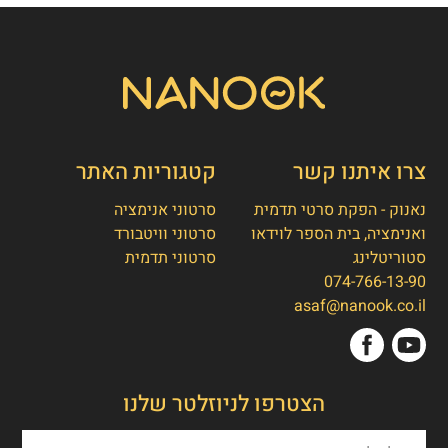
צרו איתנו קשר
קטגוריות האתר
נאנוק - הפקת סרטי תדמית
סרטוני אנימציה
ואנימציה, בית הספר לוידאו
סרטוני וויטבורד
סטוריטלינג
סרטוני תדמית
074-766-13-90
👋
אסף חמץ
asaf@nanook.co.il
מנכ"ל נאנוק
שלום, כאן אסף חמץ מנאנוק. ברוכים הבאים
הצטרפו לניוזלטר שלנו
לאתר שלנו!
איך אפשר לעזור לכם היום?