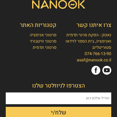
צרו איתנו קשר
קטגוריות האתר
נאנוק - הפקת סרטי תדמית
סרטוני אנימציה
ואנימציה, בית הספר לוידאו
סרטוני וויטבורד
סטוריטלינג
סרטוני תדמית
074-766-13-90
👋
אסף חמץ
asaf@nanook.co.il
מנכ"ל נאנוק
שלום, כאן אסף חמץ מנאנוק. ברוכים הבאים
הצטרפו לניוזלטר שלנו
לאתר שלנו!
איך אפשר לעזור לכם היום?
1. הפקת סרט תדמית/אנימציה
2. הטוסטר חבילת סרטוני טסטמוניאלס -