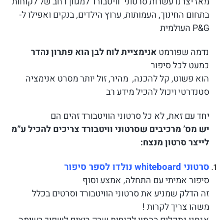
מאז יצרנו עשרות סרטוני וויטבורד למגוון רחב של לקוחות
בתחום החינוך, העמותות, ערוץ הילדים, בנקים ואפילו ל-
P&G העולמית
נדמה שפורמט
אנימציית לוח לבן הוא פתרון נהדר
כמעט לכל סיפור
הוא פשוט, קל להכנה, מהיר, זול יותר מסרט אנימציה
סטנדרטי ויכול להכיל מידע רב
יחד עם זאת, לא כל סרטוני הוויטבורד זהים הם
יש מס’ מרכיבים שסרטוני וויטבורד צריכים להכיל ע”מ
לייצר סרטון מנצח:
סרטוני whiteboard נולדו לספר סיפור
סיפור אמיתי עם התחלה, אמצע וסוף
זה הדלק שמניע את סרטוני הוויטבורד וסרטים בכלל
משהו צריך לקרות !