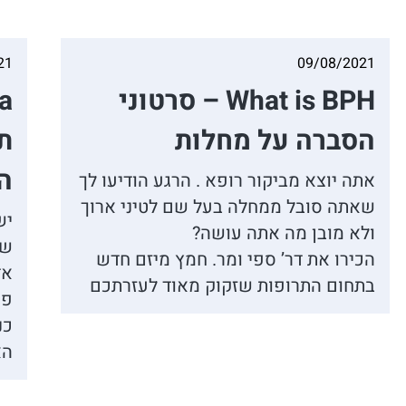
21
09/08/2021
What is BPH – סרטוני
הסברה על מחלות
ת
ה
אתה יוצא מביקור רופא . הרגע הודיעו לך
שאתה סובל ממחלה בעל שם לטיני ארוך
יש
ולא מובן מה אתה עושה?
שפ
הכירו את דר’ ספי ומר. חמץ מיזם חדש
אד
בתחום התרופות שזקוק מאוד לעזרתכם
פש
כנ
הא