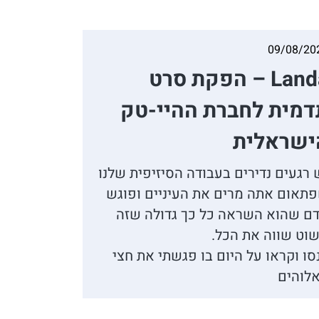
09/08/20
Landa – הפקת סרט
דמית לחברת ההיי-טק
ישראלית
 רגעים נדירים בעבודה הסיזיפית שלנו
תאום אתה מרים את העיניים ופוגש
ם שהוא השראה כל כך גדולה שזה
וט שווה את הכל.
סו וקראו על היום בו פגשתי את חצי
לוהים
👋
אסף חמץ
מנכ"ל נאנוק