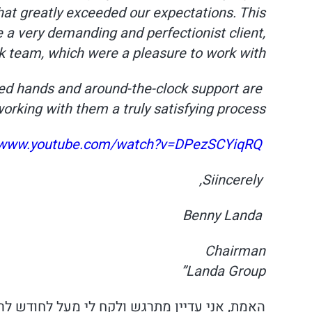
hat greatly exceeded our expectations. This
 a very demanding and perfectionist client,
 team, which were a pleasure to work with.
led hands and around-the-clock support are
working with them a truly satisfying process.
//www.youtube.com/watch?v=DPezSCYiqRQ
Siincerely,
Benny Landa
Chairman
Landa Group”
האמת, אני עדיין מתרגש ולקח לי מעל לחודש ל