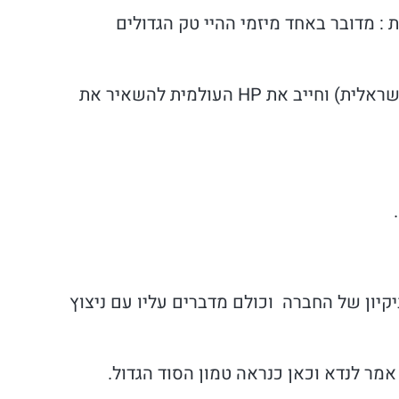
: מדובר באחד מיזמי ההיי טק הגדולים
האיש שמכר את INDIGO ל-HP תמורת 800 מיליון דולר (אחת מעסקאות המכירה הגדולות בהיסטוריה הישראלית) וחייב את HP העולמית להשאיר את
קיון של החברה וכולם מדברים עליו עם ניצוץ
אמר לנדא וכאן כנראה טמון הסוד הגדול.