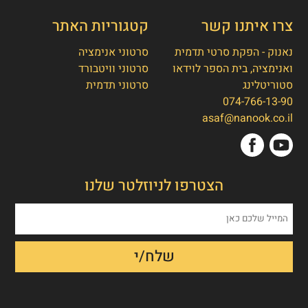
צרו איתנו קשר
קטגוריות האתר
נאנוק - הפקת סרטי תדמית
סרטוני אנימציה
ואנימציה, בית הספר לוידאו
סרטוני וויטבורד
סטוריטלינג
סרטוני תדמית
074-766-13-90
👋
אסף חמץ
asaf@nanook.co.il
מנכ"ל נאנוק
שלום, כאן אסף חמץ מנאנוק. ברוכים הבאים
הצטרפו לניוזלטר שלנו
לאתר שלנו!
איך אפשר לעזור לכם היום?
1. הפקת סרט תדמית/אנימציה
2. הטוסטר חבילת סרטוני טסטמוניאלס -
בנק הוכחות חברתיות
3. חבילת סרטוני הרילז למגנוט לידים