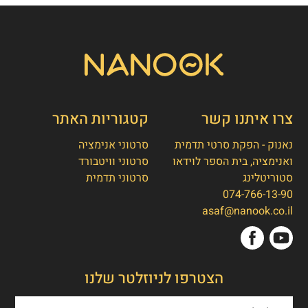
צרו איתנו קשר
קטגוריות האתר
נאנוק - הפקת סרטי תדמית
סרטוני אנימציה
ואנימציה, בית הספר לוידאו
סרטוני וויטבורד
סטוריטלינג
סרטוני תדמית
074-766-13-90
👋
אסף חמץ
asaf@nanook.co.il
מנכ"ל נאנוק
שלום, כאן אסף חמץ מנאנוק. ברוכים הבאים
הצטרפו לניוזלטר שלנו
לאתר שלנו!
איך אפשר לעזור לכם היום?