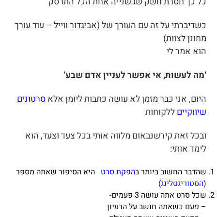
כל כך חסרת חשק שבשנייה אחת הכל התרסק
כשדיברתי על זה עם העורך של (אביגדור ווייל – עוד עורך
מחונן לצוות)
הוא אמר לי
‘מה לעשות, אי אפשר לעניין אדם שבע’
היום, אני כבר מזמן לא עושה כתבות ליומן אלא
סרטונים
שיווקיים
ללקוחות
ובכל זאת קירשנבאום מלווה אותי בכל צעד וצעד, הוא
לימד אותי:
שהדבר החשוב ביותר ב
הפקת סרט
היא הסיפור שאתה מספר
(הסטוריגטלינג)
שכל סרט אתה עושה 3 פעמים-
– פעם כשאתה חושב על הרעיון