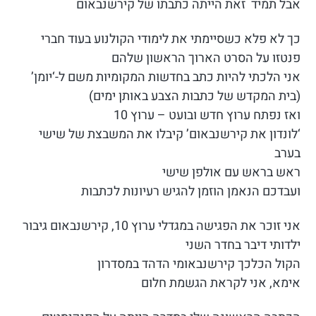
אבל תמיד זאת הייתה כתבתו של קירשנבאום
כך לא פלא כשסיימתי את לימודי הקולנוע בעוד חברי
פנטזו על הסרט הארוך הראשון שלהם
אני הלכתי להיות כתב בחדשות המקומיות משם ל-‘יומן’
(בית המקדש של כתבות הצבע באותן ימים)
ואז נפתח ערוץ חדש ובועט – ערוץ 10
‘לונדון את קירשנבאום’ קיבלו את המשבצת של שישי
בערב
ראש בראש עם אולפן שישי
ועבדכם הנאמן הוזמן להגיש רעיונות לכתבות
אני זוכר את הפגישה במגדלי ערוץ 10, קירשנבאום גיבור
ילדותי דיבר בחדר השני
הקול הכלכך קירשנבאומי הדהד במסדרון
אימא, אני לקראת הגשמת חלום