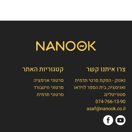
צרו איתנו קשר
קטגוריות האתר
נאנוק - הפקת סרטי תדמית
סרטוני אנימציה
ואנימציה, בית הספר לוידאו
סרטוני וויטבורד
סטוריטלינג
סרטוני תדמית
074-766-13-90
👋
אסף חמץ
asaf@nanook.co.il
מנכ"ל נאנוק
שלום, כאן אסף חמץ מנאנוק. ברוכים הבאים