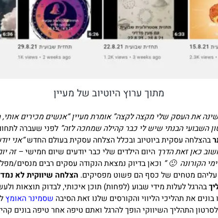
מתוך ערוץ היוטיוב של מעיין
 שינה את העסק שלי מקצה לקצה” אומרת מעיין “אנשים מכירים אותי
ון השבועי הבנתי שיש לי כבר קהילה שמחכה לזה”
ר
בהצלחה עסקית ביוטיוב ובכלל הצלחה עסקית בעולם החדש
“אני יו
וב כאן זאת הדרך
היום הילדים שלי כבר יודעים שיום חמישי
– זה יו
מי הקורונה 🙂 “
וכאן בדיוק נמצאת הנקודה עסקים רבים מנסים/מפלרט
 עליהם מטחים של כסף הם פשוט מפסיקים.
הצלחה שיווקית לא נמדד
יך
בהרגל לעלות מידי שבוע (לפחות) תוכן איכותי, לבדוק תוצאות ולעש
 בונים את תהליכי הליווי והקורסים שלנו זאת הסיבה
שסמינר האומץ
ל
סרטון התהליך השיווקי הופך להרגל ואתם טיפה אחר טיפה בונים קהילה