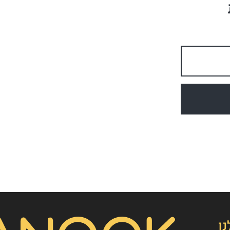
👋
אסף חמץ
מנכ"ל נאנוק
שלום, כאן אסף חמץ מנאנוק. ברוכים הבאים לאתר שלנו!
נו
איך אפשר לעזור לכם היום?