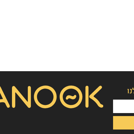
👋
אסף חמץ
מנכ"ל נאנוק
שלום, כאן אסף חמץ מנאנוק. ברוכים הבאים לאתר שלנו!
נו
איך אפשר לעזור לכם היום?
1. הפקת סרט תדמית/אנימציה
2. הטוסטר חבילת סרטוני טסטמוניאלס - בנק הוכחות
חברתיות