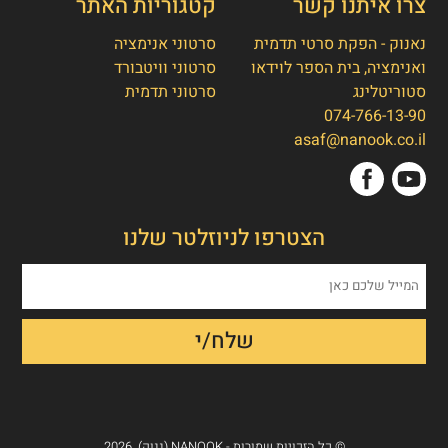
צרו איתנו קשר
קטגוריות האתר
נאנוק - הפקת סרטי תדמית
סרטוני אנימציה
ואנימציה, בית הספר לוידאו
סרטוני וויטבורד
סטוריטלינג
סרטוני תדמית
074-766-13-90
👋
אסף חמץ
asaf@nanook.co.il
מנכ"ל נאנוק
שלום, כאן אסף חמץ מנאנוק. ברוכים הבאים
הצטרפו לניוזלטר שלנו
לאתר שלנו!
איך אפשר לעזור לכם היום?
1. הפקת סרט תדמית/אנימציה
2. הטוסטר חבילת סרטוני טסטמוניאלס -
בנק הוכחות חברתיות
3. חבילת סרטוני הרילז למגנוט לידים
© כל הזכויות שמורות - NANOOK (ננוק), 2026