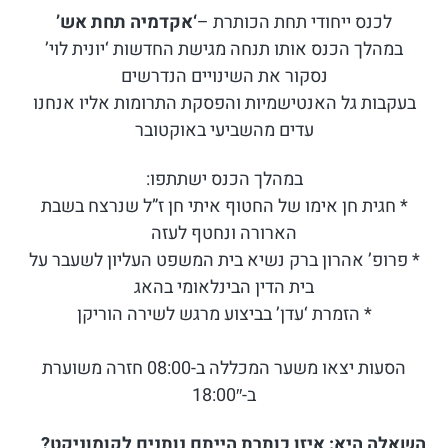
לכנס ייחודי תחת הכותרת –
‘אקדמיה תחת אש’
במהלך הכנס אותו תנחה מגישת החדשות ‘יונית לוי’
נסקור את השינויים הנדרשים
בעקבות גל האנטישמיות והפסקת התרומות אליו אנחנו
עדים מהשביעי באוקטובר
במהלך הכנס ישתתפו:
* חגית חן אימו של החטוף איתי חן ז”ל שנרצח בשבת
הארורה ונחטף לעזה
* פרופ’ אהרון ברק נשיא בית המשפט העליון לשעבר על
בית הדין הבינלאומי בהאג
* הזמרת ‘עדן’ בביצוע מרגש לשירה הוריקן
הסעות יצאו משער המכללה ב-08:00 חזרה משוערת
ב-18:00″
השאלה היא: איזו כותרת הייתם נותנים לקומוניקט?