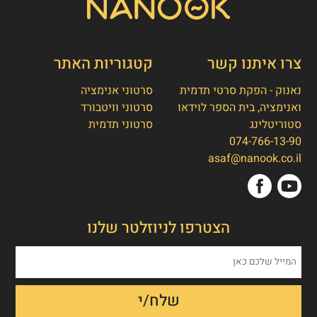
צרו איתנו קשר
קטגוריות האתר
נאנוק - הפקת סרטי תדמית
סרטוני אנימציה
ואנימציה, בית הספר לוידאו
סרטוני וויטבורד
סטוריטלינג
סרטוני תדמית
074-766-13-90
אסף חמץ
👋
asaf@nanook.co.il
מנכ"ל נאנוק
שלום, כאן אסף חמץ מנאנוק. ברוכים הבאים
הצטרפו לניוזלטר שלנו
לאתר שלנו!
איך אפשר לעזור לכם היום?
1. הפקת סרט תדמית/אנימציה
2. הטוסטר חבילת סרטוני טסטמוניאלס -