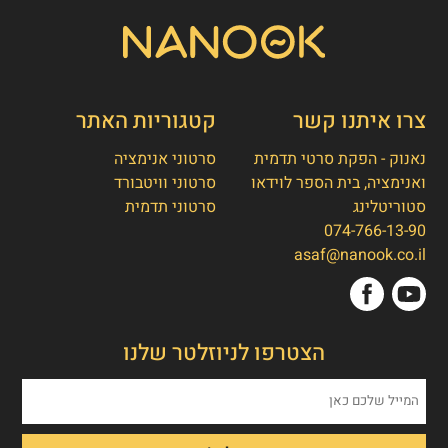
צרו איתנו קשר
קטגוריות האתר
נאנוק - הפקת סרטי תדמית
סרטוני אנימציה
ואנימציה, בית הספר לוידאו
סרטוני וויטבורד
סטוריטלינג
סרטוני תדמית
074-766-13-90
👋
אסף חמץ
asaf@nanook.co.il
מנכ"ל נאנוק
שלום, כאן אסף חמץ מנאנוק. ברוכים הבאים
הצטרפו לניוזלטר שלנו
לאתר שלנו!
איך אפשר לעזור לכם היום?
1. הפקת סרט תדמית/אנימציה