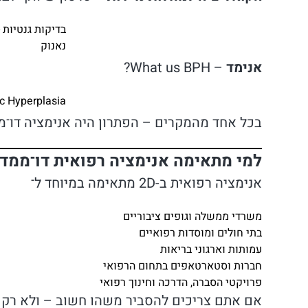
בדיקות גנטיות 
נאנוק
אנימד
– What us BPH?
c Hyperplasia
בכל אחד מהמקרים – הפתרון היה אנימציה דו־
למי מתאימה אנימציה רפואית דו־ממד
אנימציה רפואית ב-2D מתאימה במיוחד ל־
משרדי ממשלה וגופים ציבוריים
בתי חולים ומוסדות רפואיים
עמותות וארגוני בריאות
חברות וסטארטאפים בתחום הרפואי
פרויקטי הסברה, הדרכה וחינוך רפואי
אם אתם צריכים להסביר משהו חשוב – ולא רק “ל