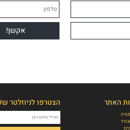
ות האתר
הצטרפו לניוזלטר של
מציה
בורד
ית