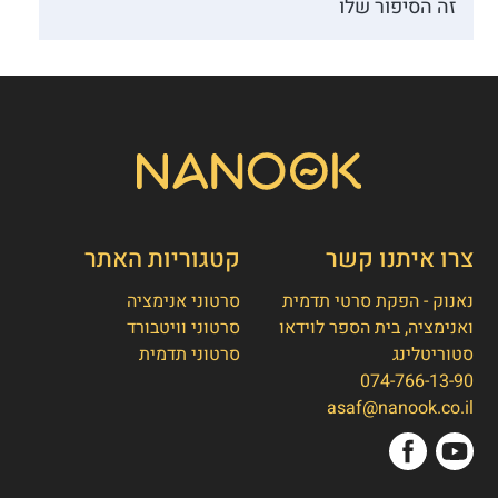
זה הסיפור שלו
צרו איתנו קשר
קטגוריות האתר
נאנוק - הפקת סרטי תדמית
סרטוני אנימציה
ואנימציה, בית הספר לוידאו
סרטוני וויטבורד
סטוריטלינג
סרטוני תדמית
074-766-13-90
👋
אסף חמץ
asaf@nanook.co.il
מנכ"ל נאנוק
שלום, כאן אסף חמץ מנאנוק. ברוכים הבאים