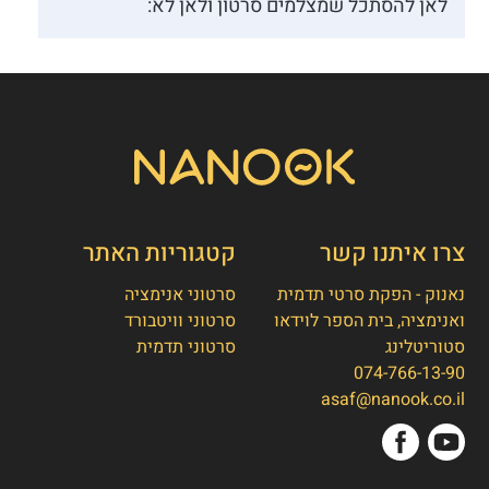
לאן להסתכל שמצלמים סרטון ולאן לא:
צרו איתנו קשר
קטגוריות האתר
נאנוק - הפקת סרטי תדמית
סרטוני אנימציה
ואנימציה, בית הספר לוידאו
סרטוני וויטבורד
סטוריטלינג
סרטוני תדמית
074-766-13-90
👋
אסף חמץ
asaf@nanook.co.il
מנכ"ל נאנוק
שלום, כאן אסף חמץ מנאנוק. ברוכים הבאים