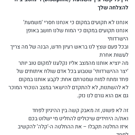
להצלחה שלך
אנחנו לא תקועים במקום כי אנחנו חסרי ‘משמעת’
אנחנו תקועים במקום כי המוח שלנו חושב באופן
הישרדותי
ובכל פעם שצץ לנו בראש רעיון חדש, הבנה של מה צריך
לעשות אחרת
מה יוציא אותנו מהמצב אליו נקלענו למקום טוב יותר
‘יצר ההישרדותי’ שטבוע בכל אדם שולח איתותים של
פחד ומתח למוח שמטרתם אחת: לקבע אותנו במקום
לא להשתנות, לא להתקדם להישאר במצב הנוכחי המוכר
גם אם הוא גורם לנו נזק.
זה לא פשוט, זה מאבק קשה בין ההיגיון לפחד
ואת/ה היחידים שיכולים להחליט מי ישלוט בכם
איזו החלטה תקבלו – את ההחלטה ה-‘קלה’ להקשיב
לפחד