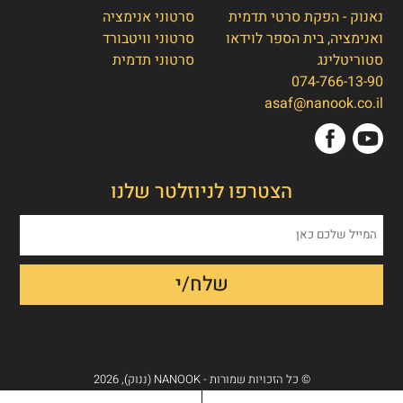
נאנוק - הפקת סרטי תדמית
סרטוני אנימציה
ואנימציה, בית הספר לוידאו
סרטוני וויטבורד
סטוריטלינג
סרטוני תדמית
074-766-13-90
👋
אסף חמץ
asaf@nanook.co.il
מנכ"ל נאנוק
שלום, כאן אסף חמץ מנאנוק. ברוכים הבאים
הצטרפו לניוזלטר שלנו
לאתר שלנו!
איך אפשר לעזור לכם היום?
1. הפקת סרט תדמית/אנימציה
2. הטוסטר חבילת סרטוני טסטמוניאלס -
בנק הוכחות חברתיות
3. חבילת סרטוני הרילז למגנוט לידים
© כל הזכויות שמורות - NANOOK (ננוק), 2026
4. אחר