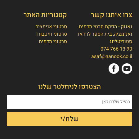
צרו איתנו קשר
קטגוריות האתר
נאנוק - הפקת סרטי תדמית
סרטוני אנימציה
ואנימציה, בית הספר לוידאו
סרטוני וויטבורד
סטוריטלינג
סרטוני תדמית
074-766-13-90
👋
אסף חמץ
asaf@nanook.co.il
מנכ"ל נאנוק
שלום, כאן אסף חמץ מנאנוק. ברוכים הבאים
הצטרפו לניוזלטר שלנו
לאתר שלנו!
איך אפשר לעזור לכם היום?
1. הפקת סרט תדמית/אנימציה
2. הטוסטר חבילת סרטוני טסטמוניאלס -
בנק הוכחות חברתיות