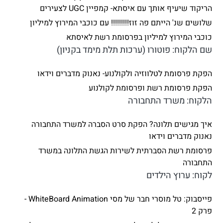
הריקוד שיעיף אותך עם איסתא- קמפיין UGC לצעירים
שלושים שנ' הייתם פה זוז!!!!!!!!! עם כוכבי המירוץ למיליון
כוכבי המירוץ למיליון בפרסומת רשת לאיסתא
שם הלקוח: פוטורו (ערכות תלת מימד בקניון)
הפקת פרסומת לטלווזיה ולקולנוע- נאנוק מדברים וידאו
הפקת פרסומת רשת ופרסומת לקולנוע
הלקוח: משרד התחבורה
איך מגישים תלונה? הפקת סרט הסברה למשרד התחבורה
נאנוק מדברים וידאו
פרסומת רשת הסברתית לשירות הגשת התלונה במשרד
התחבורה
לקוח: ערוץ הילדים
פייסבוק: טל מוסרי חבר של מסי WhiteBoard Animation -
פרק 2