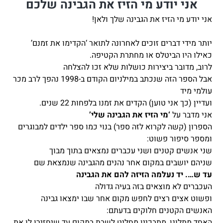
אני יודע מי הזיז את הגבינה שלכם
אני יודע מי הזיז את הגבינה שלך ולאן!
יותר מידי דברים זוכים לאחרונה לתואר ‘הקדימו את זמנם’
כאילו היו הביטלס או מחתרת הקטיפה.
לרוב, מדובר ביצירות כושלות שלא זכו להצלחה
אבל הספר הזה שנכתב במילניום הקודם ב-1998 נהפך לרב מכר
עולמי מיד
ועדיין (כך אני טוען) הקדים את זמנו בלפחות 22 שנים.
אני מדבר על
‘מי הזיז את הגבינה שלי’
הספרון (קשה לקרוא לזה ספר) בנוי כמו ספר ילדים למבוגרים
ומספר סיפור פשוט:
שני אנשים קטנים ושני עכברים נמצאים בתוך מבוך
שניהם יושבים במקום אחר נהנים מהגבינה שנמצאת שם
עד ש…. יד נעלמה הזיזה להם את הגבינה
העכברים לא מוצאים בזה בעיה גדולה
ופשוט אצים רצים לחפש מקום אחר שבו ימצאו גבינה
האנשים הקטנים חלוקים בדעתם:
האחד מתלונן, מתבכיין מחליט לשבת במקום עד שיחזירו לו את