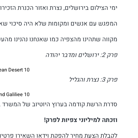
ימי הצילום בירושלים, נצרת ואזור הכנרת הזכירו
המפגש עם אנשים ומקומות שלא היה סיכוי ש
מקווה שתהינו מהצפיה כמו שאנחנו נהנינו מהע
פרק 2: ירושלים ומדבר יהודה
10 Must Sees in the HolyLand- Jerusalem and Judean Desert
פרק 3: נצרת והגליל
10 Must sees in the HolyLand- Nazareth and Galiliee
סדרת הרשת קודמה בערוץ היוטיוב של המשרד בפ
וזכתה למיליוני צפיות לפרק!
לקבלת הצעת מחיר להפקת וידאו השאירו פרטים