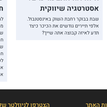
אסטרטגיה שיווקית
ח
שבת בבוקר רחבת השוק באינסטנבול.
למ
אלפי תיירים גודשים את הכיכר כיצד
מס
תדע לאיזה קבוצה אתה שייך?
שה
חמ
שה
חמ
לע
אצ
או
ות האתר
הצטרפו לניוזלטר של