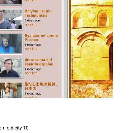
10 must sees in the Holy Land- Jerusalem old city