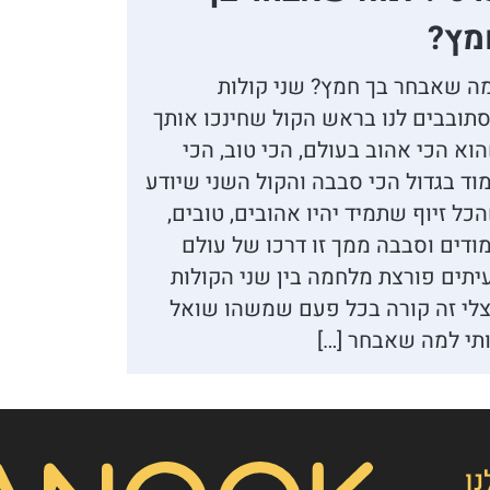
מץ?
ה שאבחר בך חמץ? שני קולות
תובבים לנו בראש הקול שחינכו אותך
וא הכי אהוב בעולם, הכי טוב, הכי
וד בגדול הכי סבבה והקול השני שיודע
כל זיוף שתמיד יהיו אהובים, טובים,
ודים וסבבה ממך זו דרכו של עולם
יתים פורצת מלחמה בין שני הקולות
לי זה קורה בכל פעם שמשהו שואל
תי למה שאבחר […]
👋
אסף חמץ
מנכ"ל נאנוק
שלום, כאן אסף חמץ מנאנוק. ברוכים הבאים לאתר שלנו!
נו
איך אפשר לעזור לכם היום?