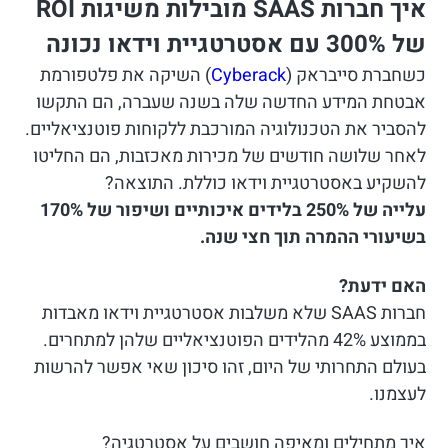
איך חברות SAAS מובילות משיגות ROI
של 300% עם אסטרטגיית וידאו נכונה
כשחברת סייבראק (
Cyberack
) השיקה את פלטפורמת
אבטחת המידע החדשה שלה בשנה שעברה, הם התקשו
להסביר את הטכנולוגיה המורכבת ללקוחות פוטנציאליים.
לאחר שלושה חודשים של מכירות מאכזבות, הם החליטו
להשקיע באסטרטגיית וידאו כוללת. התוצאה?
עלייה של 250% בלידים איכותיים ושיפור של 170%
בשיעורי ההמרה תוך חצי שנה.
האם ידעת?
חברות SAAS שלא משלבות אסטרטגיית וידאו מאבדות
בממוצע 42% מהלידים הפוטנציאליים שלהן למתחרים.
בעולם התחרותי של היום, זהו סיכון שאי אפשר להרשות
לעצמנו.
איך מתחילים ומאיפה חושבים על אסטרטגיה?