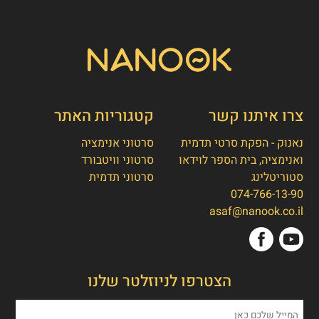
צרו איתנו קשר
קטגוריות האתר
נאנוק - הפקת סרטי תדמית
סרטוני אנימציה
ואנימציה, בית הספר לוידאו
סרטוני וויטבורד
סטוריטלינג
סרטוני תדמית
074-766-13-90
👋
אסף חמץ
asaf@nanook.co.il
מנכ"ל נאנוק
שלום, כאן אסף חמץ מנאנוק. ברוכים הבאים
הצטרפו לניוזלטר שלנו
לאתר שלנו!
איך אפשר לעזור לכם היום?