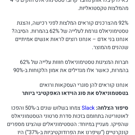
כאילו קיבלו אותן מחבר קרוב! טסטימוניאלס חזקים פי 4
מהמלצות טקסטואליות.
92% מהצרכנים קוראים המלצות לפני רכישה, והצגת
טסטימוניאלס גורמת לעלייה של 62% בהמרות. הסיבה?
אנחנו בני אדם – אנחנו רוצים לראות אנשים אמיתיים
שנהנים מהמוצר.
חברות המציגות טסטימוניאלס חווות עלייה של 62%
בהמרות, כאשר אלו מגדילים את אמון הלקוחות ב-90%
אנחנו קוראים להן סוגרי העסקאות ורואים
בטסטמוניאלס את סוג הוידאו האפקטיבי ביותר
סיפור הצלחה:
Slack
צמחו בשלוש שנים ב-50% והפכו
לאוטוריטה בתחומם בזכות סדרת סרטוני הטסטמוניאלס
שהפיקו. מעניין במיוחד: הטסטימוניאלים שהציגו מספרים
קונקרטיים (“שיפרנו את הפרודוקטיביות ב-37%”) היו