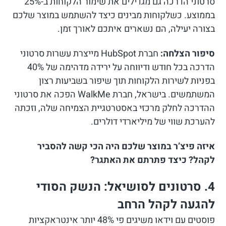
סרטוני הדרכה גם מגדילים את שימור הלקוחות ב-25%
בממוצע. כשלקוחות מבינים כיצד להשתמש במוצר שלכם
בצורה יעילה, הם נשארים איתכם לאורך זמן.
סיפור הצלחה:
חברת HubSpot מייצרת עשרות סרטוני
הדרכה בכל חודש ודיווחה על ירידה מדהימה של 40%
בפניות לשירות הלקוחות תוך שיפור בשביעות רצון
המשתמשים. בישראל, חברת WalkMe הפכה את סרטוני
ההדרכה לחלק מרכזי באסטרטגיית הצמיחה שלה, וזכתה
להערכת שווי של מיליארדי דולרים.
איזה פיצ’ר במוצר שלכם היה הכי קשה להסביר
לקהל? כיצד פתרתם את האתגר?
4. סרטונים לסושיאל: הנשק הסודי
להגעה לקהל הרחב
פוסטים עם וידאו משיגים פי 48% יותר אינטראקציות