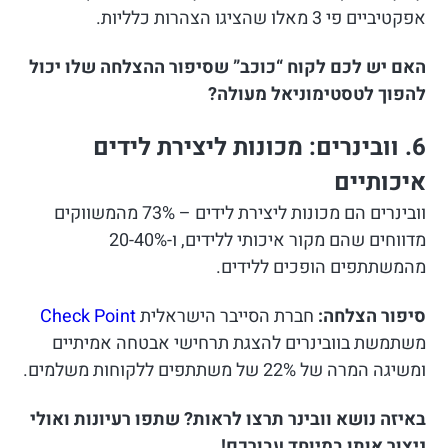
אפקטיביים פי 3 מאלו שהציגו הצהרות כלליות.
האם יש לכם לקוח “כוכב” שסיפור ההצלחה שלו יכול
להפוך לטסטימוניאל מעולה?
6. וובינרים: מכונות ליצירת לידים
איכותיים
וובינרים הם מכונות ליצירת לידים – 73% מהמשווקים
מדווחים שהם מקור איכותי ללידים, ו-20-40%
מהמשתתפים הופכים ללידים.
סיפור הצלחה:
חברת הסייבר הישראלית
Check Point
משתמשת בוובינרים להצגת תרחישי אבטחה אמיתיים
ומשיגה המרה של 22% של משתתפים ללקוחות משלמים.
באיזה נושא וובינר תרצו לראות? שתפו רעיונות ואולי
ניצור אותו במיוחד עבורכם!