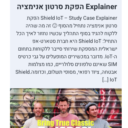
Explainer הפקת סרטון אנימציה
Shield IoT – Study Case Explainer הפקת
סרטון אנימציה נתחיל מהסוף 🙂 זה מה שהיה
ללקוח להגיד בסוף התהליך עכשיו נחזור לאיך הכל
התחיל: Shield IoT היא חברת סטארט-אפ
ישראלית המספקת שירותי סייבר ללקוחות בתחום
ה-IoT. מדובר במכשירים המופעלים על גבי כרטיס
SIM שאינם טלפונים סלולריים, כמו מצלמות
אבטחה, ציוד רפואי, מסופי תשלום, וכדומה.Shield
IoT […]