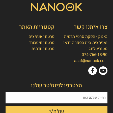
צרו איתנו קשר
קטגוריות האתר
נאנוק - הפקת סרטי תדמית
סרטוני אנימציה
ואנימציה, בית הספר לוידאו
סרטוני וויטבורד
סטוריטלינג
סרטוני תדמית
074-766-13-90
👋
אסף חמץ
asaf@nanook.co.il
מנכ"ל נאנוק
שלום, כאן אסף חמץ מנאנוק. ברוכים הבאים
הצטרפו לניוזלטר שלנו
לאתר שלנו!
איך אפשר לעזור לכם היום?
1. הפקת סרט תדמית/אנימציה