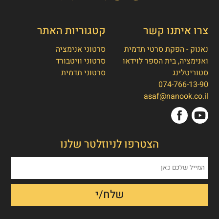
צרו איתנו קשר
קטגוריות האתר
נאנוק - הפקת סרטי תדמית
סרטוני אנימציה
ואנימציה, בית הספר לוידאו
סרטוני וויטבורד
סטוריטלינג
סרטוני תדמית
074-766-13-90
אסף חמץ
👋
asaf@nanook.co.il
מנכ"ל נאנוק
שלום, כאן אסף חמץ מנאנוק. ברוכים הבאים
הצטרפו לניוזלטר שלנו
לאתר שלנו!
איך אפשר לעזור לכם היום?
1. הפקת סרט תדמית/אנימציה
2. הטוסטר חבילת סרטוני טסטמוניאלס -
בנק הוכחות חברתיות