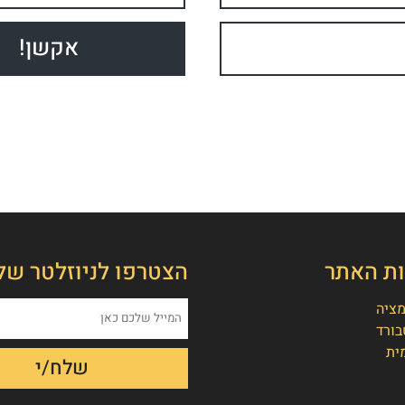
ות האתר
הצטרפו לניוזלטר של
מציה
בורד
ית