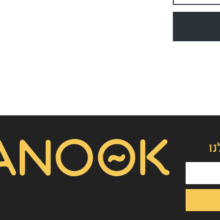
👋
אסף חמץ
מנכ"ל נאנוק
שלום, כאן אסף חמץ מנאנוק. ברוכים הבאים לאתר שלנו!
נו
איך אפשר לעזור לכם היום?
1. הפקת סרט תדמית/אנימציה
2. הטוסטר חבילת סרטוני טסטמוניאלס - בנק הוכחות
חברתיות