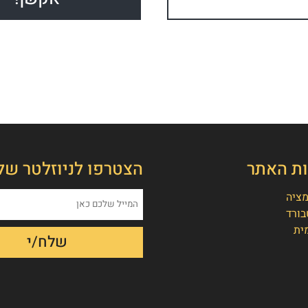
ות האתר
הצטרפו לניוזלטר של
מציה
בורד
ית