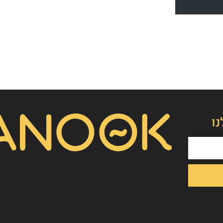
אסף חמץ
👋
מנכ"ל נאנוק
שלום, כאן אסף חמץ מנאנוק. ברוכים הבאים לאתר שלנו!
נו
איך אפשר לעזור לכם היום?
1. הפקת סרט תדמית/אנימציה
2. הטוסטר חבילת סרטוני טסטמוניאלס - בנק הוכחות
חברתיות
3. חבילת סרטוני הרילז למגנוט לידים
4. אחר