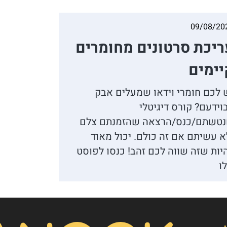
09/08/20
ריכת סרטונים מחומרים
יימים
 לכם חומרי וידאו שמעלים אבק
וידעם? קורס דיגיטלי
טשתם/כנס/הרצאה שהזמנתם צלם
א עשיתם אם זה כולם. יכול מאוד
יות שזה שווה לכם זהב! כנסו לפוסט
לו
👋
אסף חמץ
מנכ"ל נאנוק
שלום, כאן אסף חמץ מנאנוק. ברוכים הבאים לאתר שלנו!