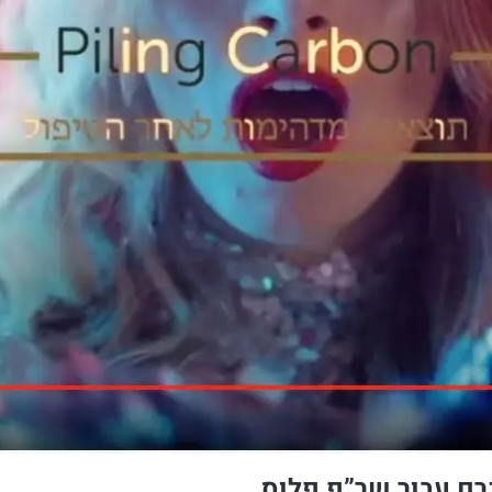
רם עבור שר”פ פלוס