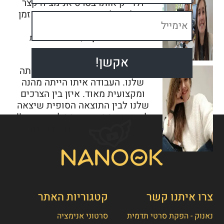
ולדייק אותו בסרט אנימציה קצר
וקולע. כל זאת בעבודה בפרקי זמן
קצרים ביותר.
גלעד לאווסון
| משרד הבריאות
אסף הפיק סרטון תדמית לעמותה
שלנו. העבודה איתו הייתה מהנה
ומקצועית מאוד. איזן בין הצרכים
שלנו לבין התוצאה הסופית שיצאה
לא פחות ממצויינת.ממליצה בחום!!
רותם גלעדי סלע
| עמותת נבט
צרו איתנו קשר
קטגוריות האתר
נאנוק - הפקת סרטי תדמית
סרטוני אנימציה