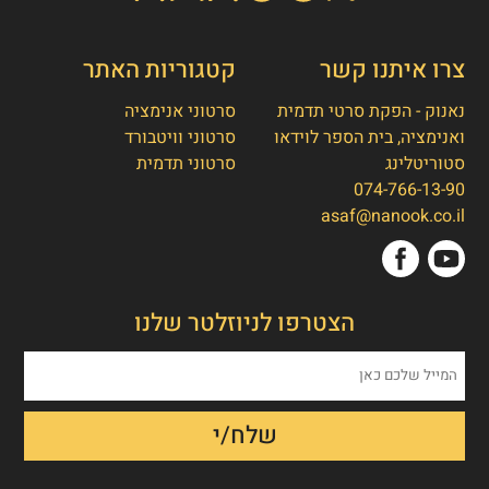
צרו איתנו קשר
קטגוריות האתר
נאנוק - הפקת סרטי תדמית
סרטוני אנימציה
ואנימציה, בית הספר לוידאו
סרטוני וויטבורד
סטוריטלינג
סרטוני תדמית
074-766-13-90
👋
אסף חמץ
asaf@nanook.co.il
מנכ"ל נאנוק
שלום, כאן אסף חמץ מנאנוק. ברוכים הבאים
הצטרפו לניוזלטר שלנו
לאתר שלנו!
איך אפשר לעזור לכם היום?
1. הפקת סרט תדמית/אנימציה
2. הטוסטר חבילת סרטוני טסטמוניאלס -
בנק הוכחות חברתיות