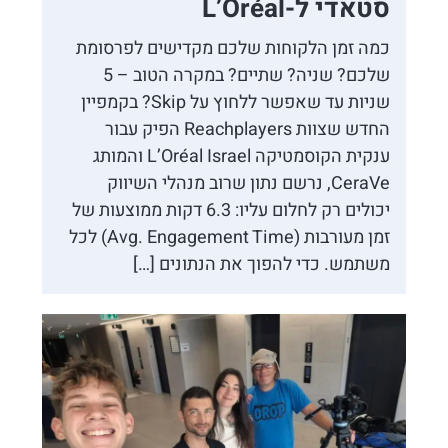
סטאדי ל-L’Oréal
כמה זמן הלקוחות שלכם מקדישים לפרסומת
שלכם? שניה? שתיים? במקרה הטוב – 5
שניות עד שאפשר ללחוץ על Skip? בקמפיין
החדש שצוות Reachplayers הפיק עבור
ענקית הקוסמטיקה L’Oréal Israel והמותג
CeraVe, נרשם נתון שרוב מנהלי השיווק
יכולים רק לחלום עליו: 6.3 דקות ממוצעות של
זמן מעורבות (Avg. Engagement Time) לכל
משתמש. כדי להפוך את הנתונים […]