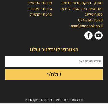
נאנוק - הפקת סרטי תדמית
סרטוני אנימציה
ואנימציה, בית הספר לוידאו
סרטוני וויטבורד
סטוריטלינג
סרטוני תדמית
074-766-13-90
אסף חמץ
👋
asaf@nanook.co.il
מנכ"ל נאנוק
שלום, כאן אסף חמץ מנאנוק. ברוכים הבאים
הצטרפו לניוזלטר שלנו
לאתר שלנו!
איך אפשר לעזור לכם היום?
1. הפקת סרט תדמית/אנימציה
2. הטוסטר חבילת סרטוני טסטמוניאלס -
בנק הוכחות חברתיות
3. חבילת סרטוני הרילז למגנוט לידים
© כל הזכויות שמורות - NANOOK (ננוק), 2026
4. אחר