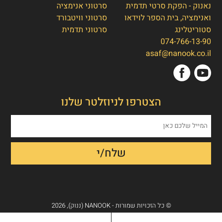
נאנוק - הפקת סרטי תדמית
סרטוני אנימציה
ואנימציה, בית הספר לוידאו
סרטוני וויטבורד
סטוריטלינג
סרטוני תדמית
074-766-13-90
אסף חמץ
👋
asaf@nanook.co.il
מנכ"ל נאנוק
שלום, כאן אסף חמץ מנאנוק. ברוכים הבאים
הצטרפו לניוזלטר שלנו
לאתר שלנו!
איך אפשר לעזור לכם היום?
1. הפקת סרט תדמית/אנימציה
2. הטוסטר חבילת סרטוני טסטמוניאלס -
בנק הוכחות חברתיות
3. חבילת סרטוני הרילז למגנוט לידים
© כל הזכויות שמורות - NANOOK (ננוק), 2026
4. אחר