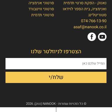
נאנוק - הפקת סרטי תדמית
סרטוני אנימציה
ואנימציה, בית הספר לוידאו
סרטוני וויטבורד
סטוריטלינג
סרטוני תדמית
074-766-13-90
אסף חמץ
👋
asaf@nanook.co.il
מנכ"ל נאנוק
שלום, כאן אסף חמץ מנאנוק. ברוכים הבאים
הצטרפו לניוזלטר שלנו
לאתר שלנו!
איך אפשר לעזור לכם היום?
1. הפקת סרט תדמית/אנימציה
2. הטוסטר חבילת סרטוני טסטמוניאלס -
בנק הוכחות חברתיות
3. חבילת סרטוני הרילז למגנוט לידים
© כל הזכויות שמורות - NANOOK (ננוק), 2026
4. אחר