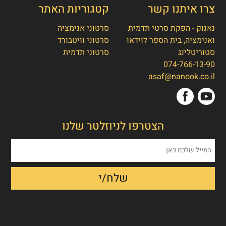
צרו איתנו קשר
קטגוריות האתר
נאנוק - הפקת סרטי תדמית
סרטוני אנימציה
ואנימציה, בית הספר לוידאו
סרטוני וויטבורד
סטוריטלינג
סרטוני תדמית
074-766-13-90
אסף חמץ
👋
asaf@nanook.co.il
מנכ"ל נאנוק
שלום, כאן אסף חמץ מנאנוק. ברוכים הבאים
הצטרפו לניוזלטר שלנו
לאתר שלנו!
איך אפשר לעזור לכם היום?
1. הפקת סרט תדמית/אנימציה
2. הטוסטר חבילת סרטוני טסטמוניאלס -
בנק הוכחות חברתיות
3. חבילת סרטוני הרילז למגנוט לידים