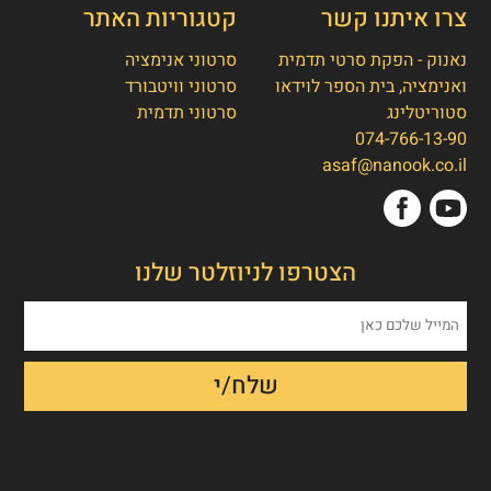
צרו איתנו קשר
קטגוריות האתר
נאנוק - הפקת סרטי תדמית
סרטוני אנימציה
ואנימציה, בית הספר לוידאו
סרטוני וויטבורד
סטוריטלינג
סרטוני תדמית
074-766-13-90
👋
אסף חמץ
asaf@nanook.co.il
מנכ"ל נאנוק
שלום, כאן אסף חמץ מנאנוק. ברוכים הבאים
הצטרפו לניוזלטר שלנו
לאתר שלנו!
איך אפשר לעזור לכם היום?
1. הפקת סרט תדמית/אנימציה
2. הטוסטר חבילת סרטוני טסטמוניאלס -
בנק הוכחות חברתיות
3. חבילת סרטוני הרילז למגנוט לידים