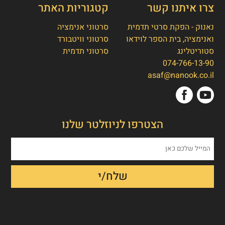
צרו איתנו קשר
קטגוריות האתר
נאנוק - הפקת סרטי תדמית
סרטוני אנימציה
ואנימציה, בית הספר לוידאו
סרטוני וויטבורד
סטוריטלינג
סרטוני תדמית
074-766-13-90
אסף חמץ
👋
asaf@nanook.co.il
מנכ"ל נאנוק
שלום, כאן אסף חמץ מנאנוק. ברוכים הבאים
הצטרפו לניוזלטר שלנו
לאתר שלנו!
איך אפשר לעזור לכם היום?
1. הפקת סרט תדמית/אנימציה
2. הטוסטר חבילת סרטוני טסטמוניאלס -
בנק הוכחות חברתיות
3. חבילת סרטוני הרילז למגנוט לידים