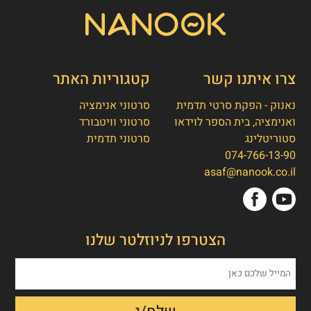
צרו איתנו קשר
קטגוריות האתר
נאנוק - הפקת סרטי תדמית
סרטוני אנימציה
ואנימציה, בית הספר לוידאו
סרטוני וויטבורד
סטוריטלינג
סרטוני תדמית
074-766-13-90
אסף חמץ
👋
asaf@nanook.co.il
מנכ"ל נאנוק
שלום, כאן אסף חמץ מנאנוק. ברוכים הבאים
הצטרפו לניוזלטר שלנו
לאתר שלנו!
איך אפשר לעזור לכם היום?
1. הפקת סרט תדמית/אנימציה