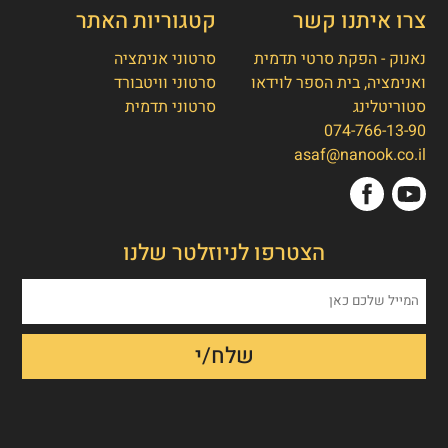
צרו איתנו קשר
קטגוריות האתר
נאנוק - הפקת סרטי תדמית
סרטוני אנימציה
ואנימציה, בית הספר לוידאו
סרטוני וויטבורד
סטוריטלינג
סרטוני תדמית
074-766-13-90
אסף חמץ
👋
asaf@nanook.co.il
מנכ"ל נאנוק
שלום, כאן אסף חמץ מנאנוק. ברוכים הבאים
הצטרפו לניוזלטר שלנו
לאתר שלנו!
איך אפשר לעזור לכם היום?
1. הפקת סרט תדמית/אנימציה
2. הטוסטר חבילת סרטוני טסטמוניאלס -
בנק הוכחות חברתיות
3. חבילת סרטוני הרילז למגנוט לידים