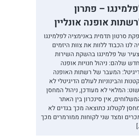
למינגו – פתרון
שתות אופנה אונליין
קת סרטון תדמית באנימציה לפלמינגו
ה לנו הכבוד ללוות את צוות היזמים
עיר של פלמינגו בהשקת השירות
דש שלהם: ניהול חנויות אופנה
יגיטל: המעבר של רשתות האופנה
טנות והבינוניות לעולם הדיגיטלי לא
וט: המלאי לא מעודכן, ניהול המחסן
משלוחים, אין סינכרון בין האתר
חסן לקטלוג כתוצאה מכך בגדים לא
כרים ומצד שני לקוחות ממורמרים מכך
[
👋
אסף חמץ
מנכ"ל נאנוק