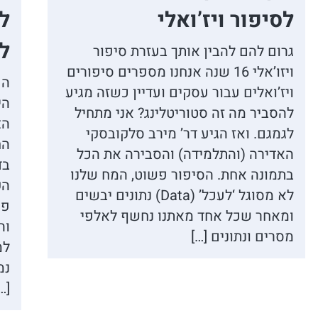
לסיפור ויז’ואלי
לפ
לר
גרום להם להבין אותך בעזרת סיפור
ויזו’אלי 16 שנה אנחנו מספרים סיפורים
הפ
ויז’ואלים עבור עסקים ועדיין כשזה מגיע
הי
להסביר מה זה סטוריטלינג? אני מתחיל
הצ
לגמגם. ואז הגיע דר’ מירב סלקובסקי
הח
האדירה (והתלמידה) והסבירה את הכל
בד
בתמונה אחת. הסיפור פשוט, המח שלנו
הק
לא מסוגל ‘לעכל’ (Data) נתונים יבשים
פש
ומאחר שכל אחד מאתנו נחשף לאלפי
וה
מסרים ונתונים […]
למ
נמ
…]