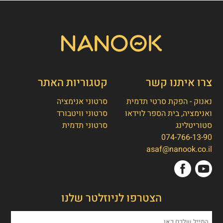
צרו איתנו קשר
קטגוריות האתר
נאנוק - הפקת סרטי תדמית
סרטוני אנימציה
ואנימציה, בית הספר לוידאו
סרטוני וויטבורד
סטוריטלינג
סרטוני תדמית
074-766-13-90
אסף חמץ
👋
asaf@nanook.co.il
מנכ"ל נאנוק
שלום, כאן אסף חמץ מנאנוק. ברוכים הבאים
הצטרפו לניוזלטר שלנו
לאתר שלנו!
איך אפשר לעזור לכם היום?