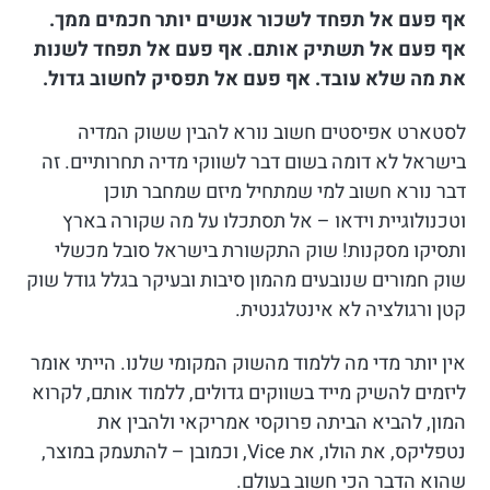
אף פעם אל תפחד לשכור אנשים יותר חכמים ממך.
אף פעם אל תשתיק אותם. אף פעם אל תפחד לשנות
את מה שלא עובד. אף פעם אל תפסיק לחשוב גדול.
לסטארט אפיסטים חשוב נורא להבין ששוק המדיה
בישראל לא דומה בשום דבר לשווקי מדיה תחרותיים. זה
דבר נורא חשוב למי שמתחיל מיזם שמחבר תוכן
וטכנולוגיית וידאו – אל תסתכלו על מה שקורה בארץ
ותסיקו מסקנות! שוק התקשורת בישראל סובל מכשלי
שוק חמורים שנובעים מהמון סיבות ובעיקר בגלל גודל שוק
קטן ורגולציה לא אינטלגנטית.
אין יותר מדי מה ללמוד מהשוק המקומי שלנו. הייתי אומר
ליזמים להשיק מייד בשווקים גדולים, ללמוד אותם, לקרוא
המון, להביא הביתה פרוקסי אמריקאי ולהבין את
נטפליקס, את הולו, את Vice, וכמובן – להתעמק במוצר,
שהוא הדבר הכי חשוב בעולם.