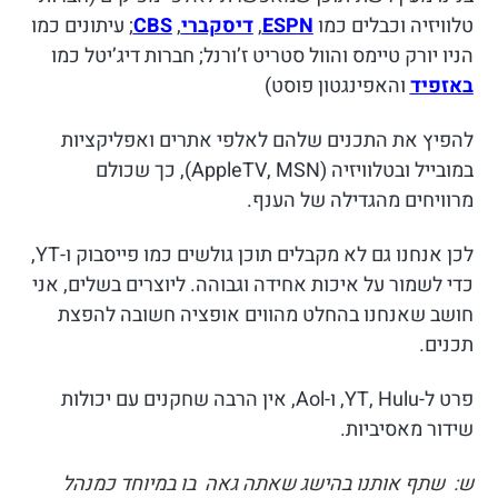
טלוויזיה וכבלים כמו
ESPN
,
דיסקברי
,
CBS
; עיתונים כמו
הניו יורק טיימס והוול סטריט ז’ורנל; חברות דיג’יטל כמו
באזפיד
והאפינגטון פוסט)
להפיץ את התכנים שלהם לאלפי אתרים ואפליקציות
במובייל ובטלוויזיה (AppleTV, MSN), כך שכולם
מרוויחים מהגדילה של הענף.
לכן אנחנו גם לא מקבלים תוכן גולשים כמו פייסבוק ו-YT,
כדי לשמור על איכות אחידה וגבוהה. ליוצרים בשלים, אני
חושב שאנחנו בהחלט מהווים אופציה חשובה להפצת
תכנים.
פרט ל-YT, Hulu, ו-Aol, אין הרבה שחקנים עם יכולות
שידור מאסיביות.
ש: שתף אותנו בהישג שאתה גאה בו במיוחד כמנהל