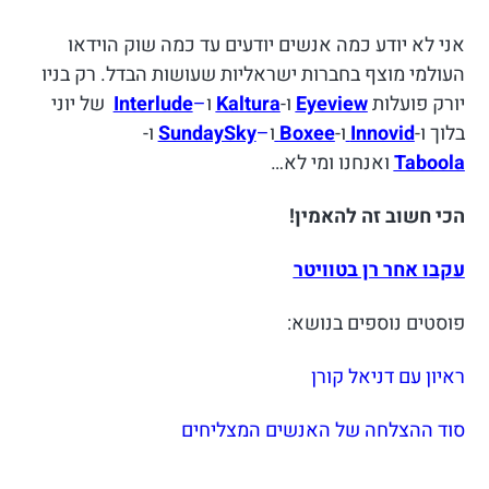
אני לא יודע כמה אנשים יודעים עד כמה שוק הוידאו
העולמי מוצף בחברות ישראליות שעושות הבדל. רק בניו
יורק פועלות
Eyeview
ו-
Kaltura
ו
–
Interlude
של יוני
בלוך ו-
Innovid
ו-
Boxee
ו
–
SundaySky
ו-
Taboola
ואנחנו ומי לא…
הכי חשוב זה להאמין!
עקבו אחר רן בטוויטר
פוסטים נוספים בנושא:
ראיון עם דניאל קורן
סוד ההצלחה של האנשים המצליחים